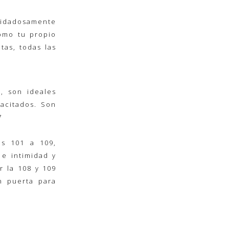
idadosamente
omo tu propio
tas, todas las
, son ideales
acitados. Son
7
es 101 a 109,
 e intimidad y
r la 108 y 109
n puerta para