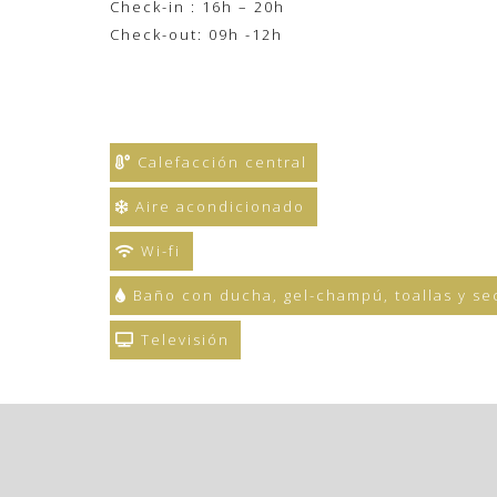
Check-in : 16h – 20h
Check-out: 09h -12h
Calefacción central
Aire acondicionado
Wi-fi
Baño con ducha, gel-champú, toallas y se
Televisión