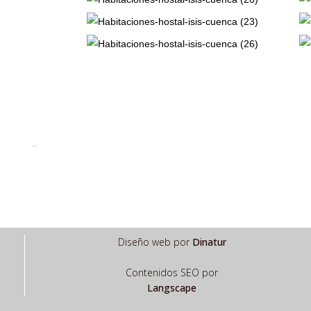
...
Diseño web por
Dinatur
Contenidos SEO por
Langscape